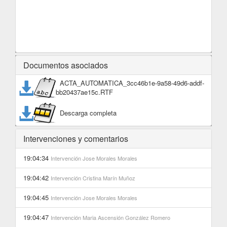
Documentos asociados
ACTA_AUTOMATICA_3cc46b1e-9a58-49d6-addf-
bb20437ae15c.RTF
Descarga completa
Intervenciones y comentarios
19:04:34
Intervención
Jose Morales Morales
19:04:42
Intervención
Cristina Marín Muñoz
19:04:45
Intervención
Jose Morales Morales
19:04:47
Intervención
Maria Ascensión González Romero